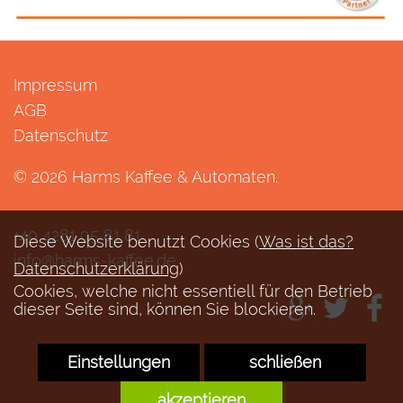
Impressum
AGB
Datenschutz
© 2026 Harms Kaffee & Automaten.
+49 4281 95 81 81
Diese Website benutzt Cookies (
Was ist das?
info@harms-kaffee.de
Datenschutzerklärung
)
Cookies, welche nicht essentiell für den Betrieb
dieser Seite sind, können Sie blockieren.
Einstellungen
schließen
SOFTWARE BY ROYALART®
akzeptieren